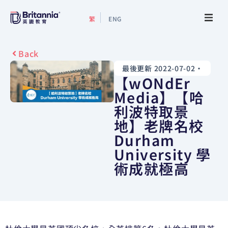
繁
ENG
關於我們
Back
最後更新 2022-07-02
•
最新活動
【wONdEr
Media】【哈
升學指南
利波特取景
地】老牌名校
升學資訊
Durham
University 學
增值服務
術成就極高
預約諮詢