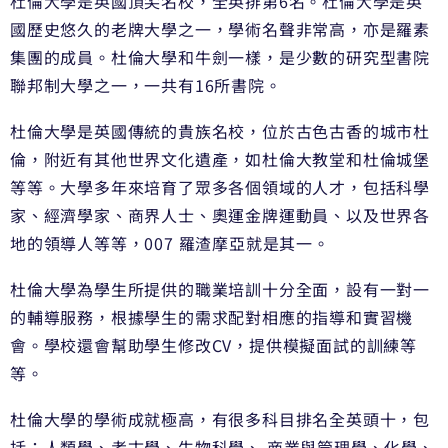
杜倫大學是英國頂尖名校，全英排第6名。杜倫大學是英
國歷史悠久的老牌大學之一，學術名聲非常高，亦是羅素
集團的成員。杜倫大學和牛劍一樣，是少數的研究型書院
聯邦制大學之一，一共有16所書院。
杜倫大學是英國傳統的貴族名校，位於古色古香的城市杜
倫，附近有其他世界文化遺產，如杜倫大教堂和杜倫城堡
等等。大學多年來培育了眾多各個領域的人才，包括科學
家、經濟學家、商界人士、奧運金牌運動員、以及世界各
地的領導人等等，007 羅渣摩亞就是其一。
杜倫大學為學生所提供的職業培訓十分全面，設有一對一
的輔導服務，根據學生的需求配對相應的指導和實習機
會。學校還會幫助學生修改CV，提供模擬面試的訓練等
等。
杜倫大學的學術成就極高，有很多科目排名全英頭十，包
括：人類學、考古學、生物科學、 商業與管理學、化學、