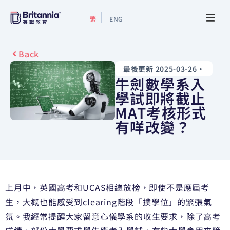
繁
ENG
關於我們
Back
最後更新 2025-03-26
•
最新活動
牛劍數學系入
學試即將截止
升學指南
MAT考核形式
有咩改變？
升學資訊
增值服務
上月中，英國高考和UCAS相繼放榜，即使不是應屆考
預約諮詢
生，大概也能感受到clearing階段「撲學位」的緊張氣
氛。我經常提醒大家留意心儀學系的收生要求，除了高考