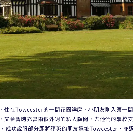
在Towcester的一間花園洋房，小朋友則入讀一間叫做
又會暫時充當兩個外甥的私人顧問，去他們的學校交流一
烏，成功說服部分即將移英的朋友選址Towcester，亦逐