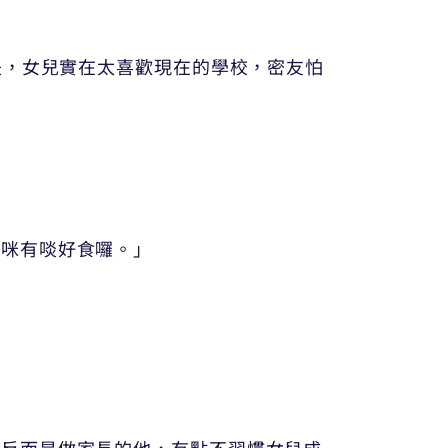
。問題是，女兒實在太喜歡現在的學校，密友怕
咁咪有啖好食囉。」
，反而是做家長的他，有點不習慣女兒成