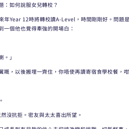
題：如何說服女兒轉校？
E，來年Year 12時將轉校讀A-Level，時間剛剛好
到一個他也覺得牽強的開場白：
喇。」
翼嘅，以後搬埋一齊住，你唔使再讀寄宿食學校餐，
。
？」竟然沒抗拒。密友與太太喜出所望。
已成長到有足夠的信心去迎接改變和挑戰一切新鮮事