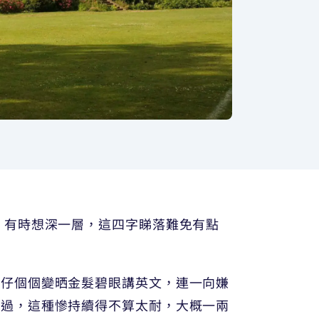
，有時想深一層，這四字睇落難免有點
學仔個個變晒金髮碧眼講英文，連一向嫌
不過，這種慘持續得不算太耐，大概一兩