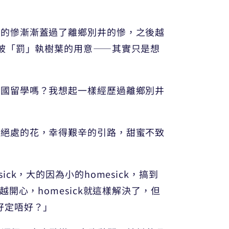
葉的慘漸漸蓋過了離鄉別井的慘，之後越
被「罰」執樹葉的用意——其實只是想
英國留學嗎？我想起一樣經歷過離鄉別井
種絕處的花，幸得艱辛的引路，甜蜜不致
k，大的因為小的homesick，搞到
開心，homesick就這樣解決了，但
好定唔好？」