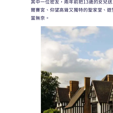
其中一位密友，兩年前把13歲的女兒送
爾賽宮、仰望高聳又獨特的聖家堂、遊
當無奈。