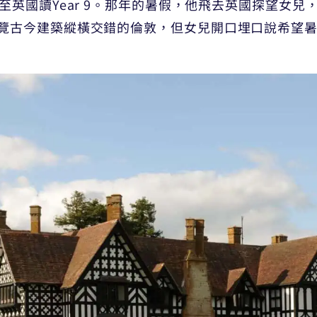
至英國讀Year 9。那年的暑假，他飛去英國探望女
覽古今建築縱橫交錯的倫敦，但女兒開口埋口說希望