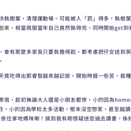
快執樹葉，清理運動場。可能被人「罰」得多，執樹
起來，相當佩服當年自己竟然執得完，同時開始get到
，會有那麼多家長只要負擔得起，都考慮把仔女送到
。
天竟吃得出那睿智越來越記掛。開始時捱一些苦，栽
，起初無論大人還是小朋友都慘，小的因為homesic
個月，小的因為學校太多活動，根本沒空想家，甚至越讀越
唔掛住爹地媽咪喇！搞到我有啲懷疑送佢過去讀書，係