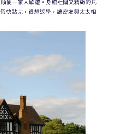
兒，順便一家人歐遊。身臨壯闊又精緻的凡
暑假快點完，很想返學，讓密友與太太相