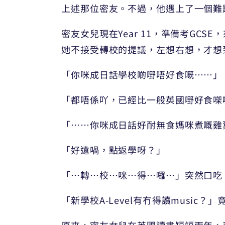
上述那位密友。不過，他遇上了一個難
密友女兒現在Year 11，準備考GCS
她不接受轉校的提議，左想右想，才想
「你咪成日話學校啲嘢唔好食嘅……」
「都唔係吖，已經比一般英國嘢好食㗎
「……你咪成日話好耐無食媽咪煮嘅雞
「好遠喎，點返學呀？」
「…轉…校…咪…得…囉…」突然口吃
「新學校A-Level有冇得讀music
原來，密友女兒在英國讀書短短兩年，