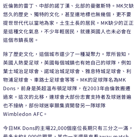
近倫敦的雷丁、中部的諾丁漢、北部的曼徹斯特。MK欠缺
悠久的歷史、獨特的文化，甚至連地標也無幾個，更不要
提世世代代以當地為家，土生土長的居民。MK缺少的正正
是這種文化氣息，不少年輕居民，就連英國人也未必會在
這個市鎮長居。
除了歷史文化，這個城市還少了一種凝聚力。眾所皆知，
英國人熱愛足球，英國每個城鎮也有她自己的球隊，例如
葉士域治足球會、諾域治城足球會、雅息特城足球會、利
物浦足球會、車路士足球會等等。MK的足球隊名為MK
Dons，前身是英超溫布頓足球隊，在2003年由倫敦搬遷
過來。這次的北移，連球會大部份忠實支持者及球迷普遍
也不接納，部份球迷寧願集資開發另一隊球隊
Wimbledon AFC。
今日MK Dons的主場22,000個座位長期只有三分之一滿，
最多大約8,000位觀眾，其中一半還是來看away match