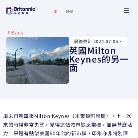
繁
ENG
關於我們
Back
最後更新 2024-07-05
•
最新活動
英國Milton
Keynes的另一
升學指南
面
升學資訊
增值服務
周末再駕車來Milton Keynes（米爾頓凱恩斯），上一次
預約諮詢
來的時候非常失望，覺得這個城市缺乏靈魂，並無甚麼活
力，只是有點似美國60年代的新市鎮，印象亦非特別深