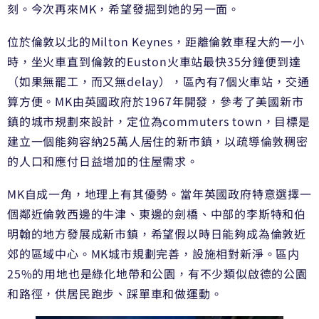
刻。今次再來MK，希望發掘到她的另一面。
位於倫敦以北的Milton Keynes，距離倫敦車程大約一小
時，坐火車直到倫敦的Euston火車站最快35分鐘便到達
（如果無罷工，而又無delay），區內有7個火車站，交通
算方便。MK由英國政府於1967年開發，參考了美國新市
鎮的城市規劃來設計，定位為commuters town，目標是
建立一個能夠容納25萬人居住的新市鎮，以疏導倫敦稠密
的人口和應付日益增加的住屋需求。
MK自成一角，地理上有其優勢。當年英國政府特意選擇一
個鄰近倫敦西邊的牛津、東邊的劍橋、中部的李斯特和伯
明翰的地方發展成新市鎮，希望假以時日能夠成為倫敦近
郊的區域中心。MK城市規劃完善，設施相對新淨。區内
25%的用地也是綠化地帶和公園，有不少類似啟德的公園
和路徑，供居民跑步、踩單車和做運動。