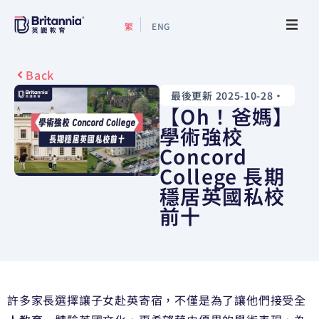
繁
ENG
關於我們
Back
最後更新 2025-10-28
•
最新活動
【Oh！爸媽】
學術強校
升學指南
Concord
College 長期
升學資訊
穩居英國私校
前十
增值服務
預約諮詢
許多家長選擇讓子女赴英寄宿，不僅是為了讓他們接受全