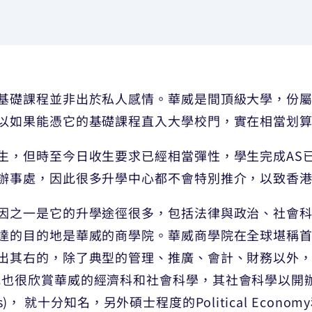
基礎課程並非出於私人感情。華威是間頂級大學，份
以如果能憑它的基礎課程直入大學校門，實在相當划
生，但時至今日收生要求已經相當彈性，學生完成AS
辦事處，因此很多升學中心都不會特別推介，以致香
因之一是它的升學途徑很多，包括法律與政治、社會
達的目的地是華威的商學院。華威商學院在全球堪稱
出其右的，除了典型的管理、推廣、會計、財務以外
nt。另外，我也很欣賞華威的經濟科和社會科學，其社會科學
nomics)， 就十分知名，另外碩士程度的Political Economy和