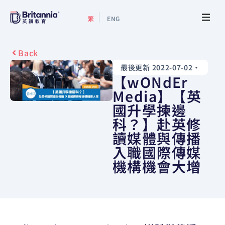
繁
ENG
關於我們
Back
最後更新 2022-07-02
•
最新活動
【wONdEr
Media】【英
升學指南
國升學揀邊
科？】赴英修
升學資訊
讀媒體與傳播
入職國際傳媒
增值服務
機構機會大增
預約諮詢