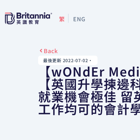
繁
ENG
Back
最後更新 2022-07-02
•
【wONdEr Med
【英國升學揀邊
就業機會極佳 留
工作均可的會計