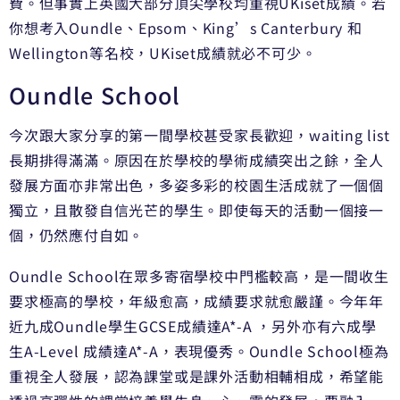
費。但事實上英國大部分頂尖學校均重視UKiset成績。若
你想考入Oundle、Epsom、King’s Canterbury 和
Wellington等名校，UKiset成績就必不可少。
Oundle School
今次跟大家分享的第一間學校甚受家長歡迎，waiting list
長期排得滿滿。原因在於學校的學術成績突出之餘，全人
發展方面亦非常出色，多姿多彩的校園生活成就了一個個
獨立，且散發自信光芒的學生。即使每天的活動一個接一
個，仍然應付自如。
Oundle School在眾多寄宿學校中門檻較高，是一間收生
要求極高的學校，年級愈高，成績要求就愈嚴謹。今年年
近九成Oundle學生GCSE成績達A*-A ，另外亦有六成學
生A-Level 成績達A*-A，表現優秀。Oundle School極為
重視全人發展，認為課堂或是課外活動相輔相成，希望能