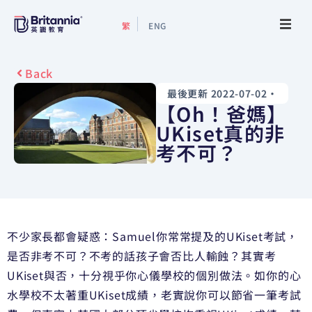
繁
ENG
關於我們
Back
最後更新 2022-07-02
•
最新活動
【Oh！爸媽】
UKiset真的非
升學指南
考不可？
升學資訊
增值服務
不少家長都會疑惑：Samuel你常常提及的UKiset考試，
是否非考不可？不考的話孩子會否比人輸蝕？其實考
預約諮詢
UKiset與否，十分視乎你心儀學校的個別做法。如你的心
水學校不太著重UKiset成績，老實說你可以節省一筆考試