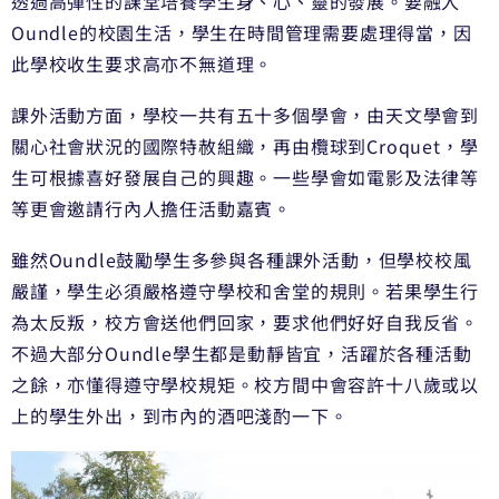
透過高彈性的課堂培養學生身、心、靈的發展。要融入
Oundle的校園生活，學生在時間管理需要處理得當，因
此學校收生要求高亦不無道理。
課外活動方面，學校一共有五十多個學會，由天文學會到
關心社會狀況的國際特赦組織，再由欖球到Croquet，學
生可根據喜好發展自己的興趣。一些學會如電影及法律等
等更會邀請行內人擔任活動嘉賓。
雖然Oundle鼓勵學生多參與各種課外活動，但學校校風
嚴謹，學生必須嚴格遵守學校和舍堂的規則。若果學生行
為太反叛，校方會送他們回家，要求他們好好自我反省。
不過大部分Oundle學生都是動靜皆宜，活躍於各種活動
之餘，亦懂得遵守學校規矩。校方間中會容許十八歲或以
上的學生外出，到市內的酒吧淺酌一下。