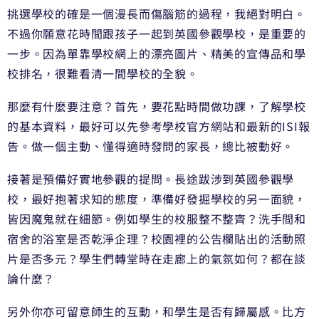
挑選學校的確是一個漫長而傷腦筋的過程，我絕對明白。
不過你願意花時間跟孩子一起到英國參觀學校，是重要的
一步。因為單靠學校網上的漂亮圖片、精美的宣傳品和學
校排名，很難看清一間學校的全貌。
那麼有什麼要注意？首先，要花點時間做功課，了解學校
的基本資料，最好可以先參考學校官方網站和最新的ISI報
告。做一個主動、懂得適時發問的家長，總比被動好。
接著是預備好實地參觀的提問。長途跋涉到英國參觀學
校，最好抱著求知的態度，準備好發掘學校的另一面貌，
皆因魔鬼就在細節。例如學生的校服整不整齊？洗手間和
宿舍的浴室是否乾淨企理？校園裡的公告欄貼出的活動照
片是否多元？學生們轉堂時在走廊上的氣氛如何？都在談
論什麼？
另外你亦可留意師生的互動，和學生是否有歸屬感。比方