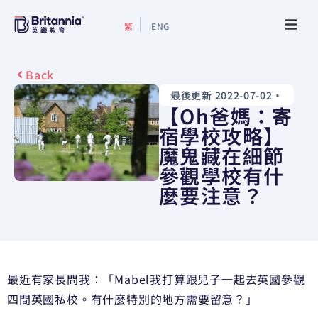
繁
ENG
關於我們
Back
最後更新 2022-07-02
•
最新活動
【Oh爸媽：寄
宿學校攻略】
升學指南
魔鬼藏在細節
參觀學校有什
升學資訊
麼要注意？
增值服務
預約諮詢
最近有家長問我：「Mabel我打算跟兒子一起去英國參觀
四間英國私校。有什麼特別的地方需要留意？」