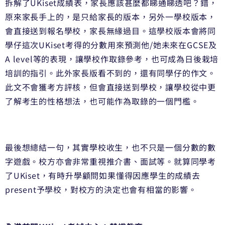
拆解了UKiset成績表，家長應該甚麼都睇通睇透吧？錯，
原來家長手上的，是只給家長的版本，另外一學校版本，
會直接送到報名學校，家長無緣過目。
這學校版本會將同
學仔這次UKiset考得的分數用來預測他/
她未來在GCSE及
A level等的表現，讓學校作取錄參考，
也可成為日後栽培
培訓的指引。此外家長版看不到的，
還有同學仔的作文。
此文不會獲考方評核，但會直接送到學校，
讓學校從中更
了解考生的性格想法，也可能作為取錄的一個門檻。
最後想總結一句，其實學校收生，也不只是一個分數的數
字遊戲。
校方亦會非常重視推介書、面試等。就算同學考
了UKiset，
有時升學顧問如果懂得因應學生的成績去
present予學校，
對校方的決定也會有相當的影響。