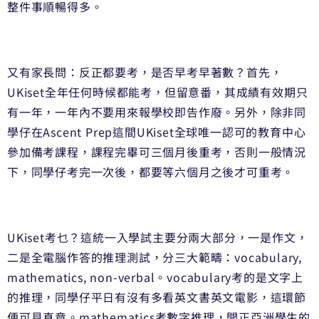
整件事順暢得多。
又有家長問：反正都要考，是否早考早著數？首先，
UKiset全年任何時候都能考，但留意番，
其成績有效期只
有一年，一年內不要用來報學校即告作廢。另外，
除非同
學仔在Ascent Prep這間UKiset全球唯一認可的教育中心
參加備考課程，
課程完畢可三個月後重考，否則一般情況
下，同學仔考完一次後，
都要等六個月之後才可重考。
UKiset考乜？這統一入學試主要分兩大部分，一是作文，
二是全電腦作答的推理測試，分三大範疇：vocabulary,
mathematics, non-verbal。
vocabulary考的是文字上
的推理，
同學仔平日有沒有多看英文書英文電影，這環節
便可見真章。
mathematics考數字推理，開正亞洲學生的