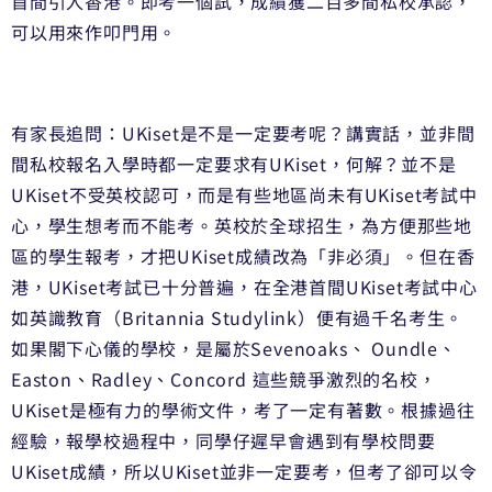
首間引入香港。即考一個試，
成績獲二百多間私校承認，
可以用來作叩門用。
有家長追問：UKiset是不是一定要考呢？講實話，
並非間
間私校報名入學時都一定要求有UKiset，何解？
並不是
UKiset不受英校認可，
而是有些地區尚未有UKiset考試中
心，學生想考而不能考。
英校於全球招生，為方便那些地
區的學生報考，
才把UKiset成績改為「非必須」。但在香
港，
UKiset考試已十分普遍，
在全港首間UKiset考試中心
如英識教育（Britannia Studylink）便有過千名考生。
如果閣下心儀的學校，
是屬於Sevenoaks、 Oundle、
Easton、Radley、Concord 這些競爭激烈的名校，
UKiset是極有力的學術文件，
考了一定有著數。根據過往
經驗，報學校過程中，
同學仔遲早會遇到有學校問要
UKiset成績，
所以UKiset並非一定要考，但考了卻可以令