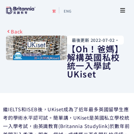
繁
ENG
關於我們
Back
最後更新 2022-07-02
•
最新活動
【Oh！爸媽】
解構英國私校
升學指南
統一入學試
UKiset
升學資訊
增值服務
繼IELTS和ISEB後，
UKiset成為了近年最多英國留學生應
預約諮詢
考的學術水平認可試。
簡單講，UKiset是英國私立學校統
一入學考試，由英識教育(Britannia Studylink)於數年前