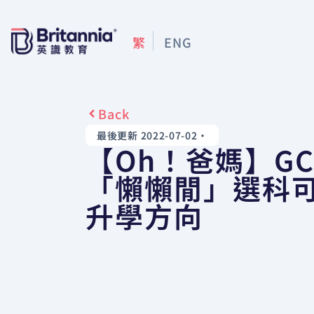
繁
ENG
Back
最後更新 2022-07-02
•
【Oh！爸媽】GC
「懶懶閒」選科
升學方向