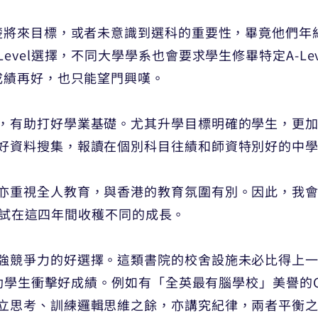
楚將來目標，或者未意識到選科的重要性，畢竟他們年紀
evel選擇，不同大學學系也會要求學生修畢特定A-L
成績再好，也只能望門興嘆。
，有助打好學業基礎。尤其升學目標明確的學生，更加要
好資料搜集，報讀在個別科目往績和師資特別好的中
亦重視全人教育，與香港的教育氛圍有別。因此，我
l，嘗試在這四年間收穫不同的成長。
強競爭力的好選擇。這類書院的校舍設施未必比得上
生衝擊好成績。例如有「全英最有腦學校」美譽的Cardiff 
立思考、訓練邏輯思維之餘，亦講究紀律，兩者平衡