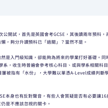
公開試，首先是英國會考GCSE，其後讀兩年預科，再應
偷偷懶，夠分升讀預科已「過關」？當然不是。
雖然是入門級知識，卻能夠為將來的學業打好基礎。同時
學系，收生時普遍會參考核心科目、或與學系相關科目的
es（CAG）屢屢被指有「水份」，大學難以單憑A-Level成
CSE本身也有反對聲音，有些人會質疑是否有必要讓1
E仍是不應該忽視的關卡。