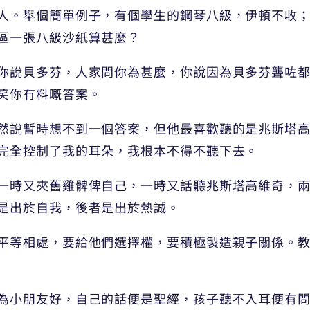
人。舉個簡單例子，有個學生的鋼琴八級，伊頓不收
區一張八級沙紙算甚麼？
你說貝多芬，人家問你為甚麼，你說因為貝多芬聾咗
笑你冇料嘅答案。
然說暫時想不到一個答案，但他最喜歡聽的是兆斯塔高維
完全控制了我的耳朵，我根本不得不聽下去。
一時又夾舊雞髀俾自己，一時又話聽兆斯塔高維奇，
是出於自我，後者是出於熱誠。
平等相處，要給他們選擇權，要積極製造親子關係。
為小朋友好，自己的話便是聖經，孩子聽不入耳便有