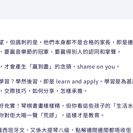
望，但諷刺的是，他們本身都不是合格的家長，即是
、要贏音樂節的冠軍、要贏得別人的認同和掌聲。
會產生「贏到盡」的念頭，shame on you。
？學然後習，即是 learn and apply。學習
，交際技巧，如何分享，怎樣承擔。
好充實！琴棋書畫樣樣精，但你看這些孩子的「生活
你對佢大喝一聲「荒謬」，這樣才是教育。
仔又識西班牙文、又係大提琴八級，點解邊間邊間都唔收