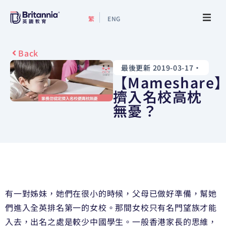
繁
ENG
關於我們
Back
最後更新 2019-03-17
•
最新活動
【Mameshare
擠入名校高枕
升學指南
無憂？
升學資訊
增值服務
預約諮詢
有一對姊妹，她們在很小的時候，父母已做好準備，幫她
們進入全英排名第一的女校。那間女校只有名門望族才能
入去，出名之處是較少中國學生。一般香港家長的思維，