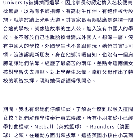
University被排擠而退學。因此家長勿認定擠入名校便高
枕無憂，以為有名師指導、有高材生作伴、有絕佳校舍設
施，就等於踏上光明大道。其實家長著眼點應是選擇一間
合適的學校，就像這故事的主人公，進入沒有中國人的學
校，並不等於自己也脫胎換骨變成外國人。想深一層，沒
有中國人的學校，外國學生也不會跟你玩，她們其實很可
憐，沒法認識新朋友，身在他鄉冷暖自知，也沒有一個肩
膊能讓她們依靠。經歷了最痛苦的兩年，差點令這兩個女
孩對學習失去興趣、對上學產生恐懼，幸好父母作出了轉
校的明智抉擇，現時她俩都讀得很開心。
期間，我也有跟她們仔細詳談，了解為什麼難以融入這間
女校？她們解釋學校奉行英式傳統，所有小朋友從小已經
學打曲棍球、Netball（英式籃球）、Rounders（繞圈
球）之類，在運動方面出類拔萃，這些英國小孩由小玩到