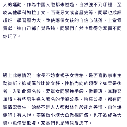
大的運動，作為中國人碰都未碰過，自然強不到哪裡。至
於其他學科如拉丁文、西班牙文或者歷史等，同學也成績
超班，學習壓力大，致使兩個女孩的自信心低落，上堂零
貢獻，連自己都自覺愚鈍，同學們自然也覺得你蠢而不同
你玩了。
遇上此等情況，家長不妨審視子女性格，是否喜歡事事主
動嘗新？抑或屬於比較文靜、性格內向的類型？如果是後
者，入到此類名校，要幫女同學挽手袋、做跟班，無聊又
無謂。有些男生進入著名的伊頓公學、哈羅公學，都有同
類情況發生，始終不是人人都似林作般能言善辯、自信爆
棚吧！有人說，寧願做小塘大魚傲視同儕，也不欲成為大
塘小魚備受欺凌，家長們也是時候反思了。