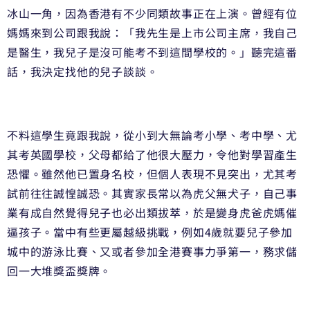
冰山一角，因為香港有不少同類故事正在上演。曾經有位
媽媽來到公司跟我說：「我先生是上市公司主席，我自己
是醫生，我兒子是沒可能考不到這間學校的。」聽完這番
話，我決定找他的兒子談談。
不料這學生竟跟我說，從小到大無論考小學、考中學、尤
其考英國學校，父母都給了他很大壓力，令他對學習產生
恐懼。雖然他已置身名校，但個人表現不見突出，尤其考
試前往往誠惶誠恐。其實家長常以為虎父無犬子，自己事
業有成自然覺得兒子也必出類拔萃，於是變身虎爸虎媽催
逼孩子。當中有些更屬越級挑戰，例如4歲就要兒子參加
城中的游泳比賽、又或者參加全港賽事力爭第一，務求儲
回一大堆獎盃獎牌。