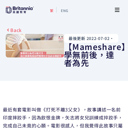
繁
ENG
關於我們
Back
最後更新 2022-07-02
•
最新活動
【Mameshare
學無前後，達
升學指南
者為先
升學資訊
增值服務
預約諮詢
最近有套電影叫做《打死不離3父女》，故事講述一名前
印度摔跤手，因為飲恨金牌，矢志將女兒訓練成捽跤手，
完成自己未竟的心願。電影很感人，但我覺得此故事只屬