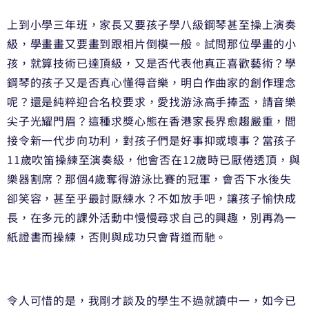
上到小學三年班，家長又要孩子學八級鋼琴甚至操上演奏
級，學畫畫又要畫到跟相片倒模一般。試問那位學畫的小
孩，就算技術已達頂級，又是否代表他真正喜歡藝術？學
鋼琴的孩子又是否真心懂得音樂，明白作曲家的創作理念
呢？還是純粹迎合名校要求，愛找游泳高手捧盃，請音樂
尖子光耀門眉？這種求獎心態在香港家長界愈趨嚴重，間
接令新一代步向功利，對孩子們是好事抑或壞事？當孩子
11歲吹笛操練至演奏級，他會否在12歲時已厭倦透頂，與
樂器割席？那個4歲奪得游泳比賽的冠軍，會否下水後失
卻笑容，甚至乎最討厭練水？不如放手吧，讓孩子愉快成
長，在多元的課外活動中慢慢尋求自己的興趣，別再為一
紙證書而操練，否則與成功只會背道而馳。
令人可惜的是，我剛才談及的學生不過就讀中一，如今已