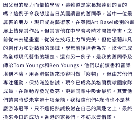
因父母的壓力而懼怕學習，這難道是家長想達到的目的
嗎？這例子令我想起昔日英國讀書的舊同學，當中一位最
厲害的朋友，現已成為藝術家，在英國Art Basel級別的畫
展上皆見其作品。但其實他在中學會考時才開始學畫，之
前從未去過畫室，從沒在技巧上力臻完美，但他憑藉非凡
的創作力和對藝術的熱誠，學無前後達者為先，迄今已成
為全球現代藝術的翹楚。還有另一例子，是我的舊同學及
師弟Tom Youngs和Ben Youngs，他們以前讀書和音樂
堪稱不濟，用香港俗語來形容叫做「廢物」，但由於他們
專注運動，保持滿腔熱誠，現今已成為英格蘭欖球國家隊
成員，在運動界發光發亮，更是同輩中吸金最強。其實他
們讀書時從未拿過十項全能，我相信他們4歲時也不是甚
麼游泳冠軍，只不過把熱誠投射在自己的興趣之上，最終
換來今日的成功。香港的家長們，不妨以資借鑑。