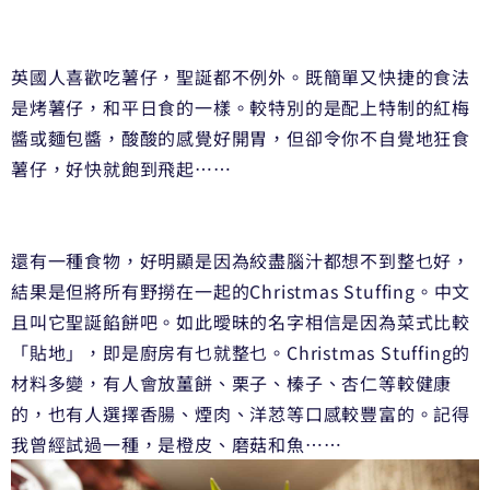
英國人喜歡吃薯仔，聖誕都不例外。既簡單又快捷的食法
是烤薯仔，和平日食的一樣。較特別的是配上特制的紅梅
醬或麵包醬，酸酸的感覺好開胃，但卻令你不自覺地狂食
薯仔，好快就飽到飛起……
還有一種食物，好明顯是因為絞盡腦汁都想不到整乜好，
結果是但將所有野撈在一起的Christmas Stuffing。中文
且叫它聖誕餡餅吧。如此曖昧的名字相信是因為菜式比較
「貼地」，即是廚房有乜就整乜。Christmas Stuffing的
材料多變，有人會放薑餅、栗子、榛子、杏仁等較健康
的，也有人選擇香腸、煙肉、洋荵等口感較豐富的。記得
我曾經試過一種，是橙皮、磨菇和魚……