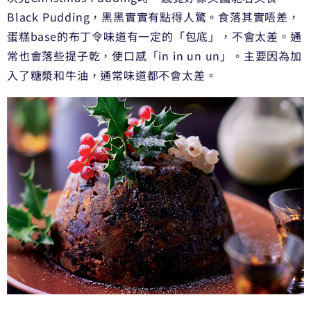
Black Pudding，黑黑實實有點得人驚。食落其實唔差，
蛋糕base的布丁令味道有一定的「包底」，不會太差。通
常也會落些提子乾，使口感「in in un un」。主要因為加
入了糖漿和牛油，通常味道都不會太差。