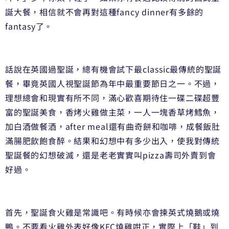
誕大餐，相信就不會再對這種fancy dinner有多餘的
fantasy了。
話說在英國過聖誕，總有機會試下最classic最傳統的聖誕
餐，畢竟英國人視聖誕節為年中最重要節日之一。不過，
理想總會和現實有所不同，滿心歡喜期待住一碟二碟超豐
富的聖誕美食，香烤火雞做主菜，一人一塊香草烤鱈魚，
加白酒做餐酒，after meal還有曲奇餅和咖啡，成餐飯肚
滿腸肥飲飽食醉。結果和幻想中有多少出入，使我對傳統
聖誕餐的幻想破滅，還是老老實實叫pizza壽司外賣到會
好過。
首先，聖誕食火雞是常識吧。有時候亦會揀英式燒鵝或燒
鴨。不要看火雞外表好像KFC燒雞咁正，實際上「鞋」到