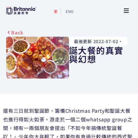
繁
ENG
關於我們
Back
最後更新 2022-07-02
•
最新活動
誕大餐的真實
與幻想
升學指南
升學資訊
增值服務
還有三日就到聖誕節，籌備Christmas Party和聖誕大餐
預約諮詢
也進行得如火如荼。游走於一個二個whatsapp group之
間，總有一兩個朋友會提出「不如今年搞傳統聖誕餐
吖！」少年你太年輕了，如果你有食過比較傳統的西式聖