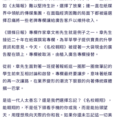
如
《太陽報》難以堅持生計，選擇了放棄；連一直在紙媒
界中
領航的傳媒集團，在面臨經濟困難的局面下都被逼選
擇忍痛
將一些老牌專欄讓給廣告客戶以維持收入。
《頭條日報》專欄作家章文彬先生就是例子之一。章先生
接
近二十年在紙媒撰寫專欄，為莘莘學子提供寶貴的升學
資訊
和意見。今天，《名校翱翔》被提著一大袋現金的廣
告壓在
頭上，專欄被取消，由植入廣告專欄接替。
從前，章先生面對著一班提著報紙這一圈那一圈做筆記的
學
生前來互相討論和啟發。專欄最終要讓步，意味著紙媒
的再
一次讓路，在業界變形的潮流下狠狠的向著傳統媒體
摑一巴
掌。
是這一代人太善忘？還是我們選擇忘記？《名校翱翔》，
能
翱翔的，不是低下頭看手機的你或我，而是能抬頭望
天，用
理想飛向天際的你和我。如果你還未忘記這一切美