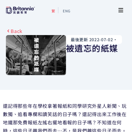
繁
ENG
關於我們
Back
最後更新 2022-07-02
•
最新活動
被遺忘的紙媒
升學指南
升學資訊
增值服務
還記得那些年在學校拿著報紙和同學研究外星人新聞、玩
預約諮詢
數
獨、追看專欄和讀笑話的日子嗎？還記得出來工作後在
地鐵
那免費報紙左搖右擺地看報的日子嗎？不知道在何
時，這些
日子離我們而去…不，是我們離這些日子而去。