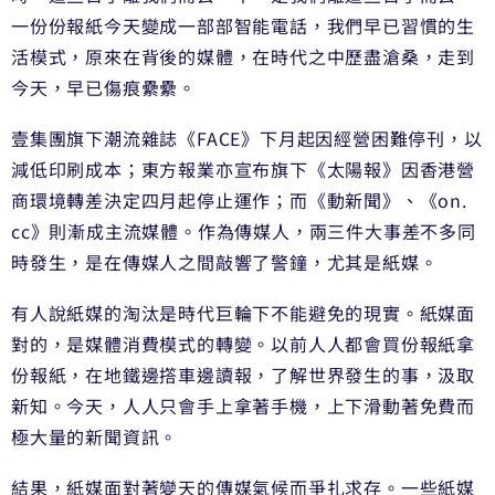
一份份報紙
今天變成一部部智能電話，我們早已習慣的生
活模式，原來
在背後的媒體，在時代之中歷盡滄桑，走到
今天，早已傷痕
纍纍。
壹集團旗下潮流雜誌《FACE》下月起因經營困難停刊，
以
減低印刷成本；東方報業亦宣布旗下《太陽報》因香港營
商環境轉差決定四月起停止運作；而《動新聞》、《on.
cc》則漸成主流媒體。作為傳媒人，兩三件大事差不多同
時發生，是在傳媒人之間敲響了警鐘，尤其是紙媒。
有人說紙媒的淘汰是時代巨輪下不能避免的現實。紙媒面
對
的，是媒體消費模式的轉變。以前人人都會買份報紙拿
份報
紙，在地鐵邊撘車邊讀報，了解世界發生的事，汲取
新知。
今天，人人只會手上拿著手機，上下滑動著免費而
極大量的
新聞資訊。
結果，紙媒面對著變天的傳媒氣候而爭扎求存。一些紙媒