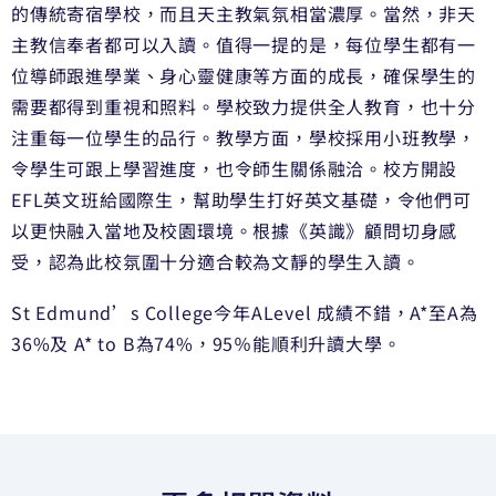
的傳統寄宿學校，而且天主教氣氛相當濃厚。當然，非天
主教信奉者都可以入讀。值得一提的是，每位學生都有一
位導師跟進學業、身心靈健康等方面的成長，確保學生的
需要都得到重視和照料。學校致力提供全人教育，也十分
注重每一位學生的品行。教學方面，學校採用小班教學，
令學生可跟上學習進度，也令師生關係融洽。校方開設
EFL英文班給國際生，幫助學生打好英文基礎，令他們可
以更快融入當地及校園環境。根據《英識》顧問切身感
受，認為此校氛圍十分適合較為文靜的學生入讀。
St Edmund’s College今年ALevel 成績不錯，A*至A為
36%及 A* to B為74%，95％能順利升讀大學。