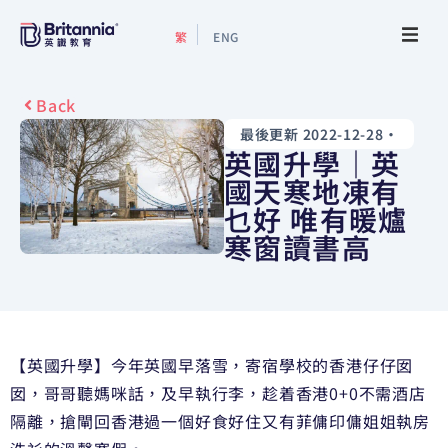
繁
ENG
關於我們
Back
最後更新 2022-12-28
•
最新活動
英國升學｜英
國天寒地凍有
升學指南
乜好 唯有暖爐
寒窗讀書高
升學資訊
增值服務
【英國升學】今年英國早落雪，寄宿學校的香港仔仔囡
預約諮詢
囡，哥哥聽媽咪話，及早執行李，趁着香港0+0不需酒店
隔離，搶閘回香港過一個好食好住又有菲傭印傭姐姐執房