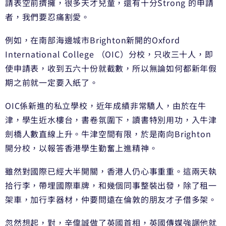
請表空前擠擁，很多天才兒童，還有十分Strong 的申請
者，我們要忍痛割愛。
例如，在南部海邊城市Brighton新開的Oxford
International College （OIC）分校，只收三十人，即
使申請表，收到五六十份就截數，所以無論如何都新年假
期之前就一定要入紙了。
OIC係新進的私立學校，近年成績非常驕人，由於在牛
津，學生近水樓台，書卷氛圍下，讀書特別用功，入牛津
劍橋人數直線上升。牛津空間有限，於是南向Brighton
開分校，以報答香港學生勤奮上進精神。
雖然對國際已經大半開關，香港人仍心事重重。這兩天執
拾行李，帶埋國際車牌，和幾個同事整裝出發，除了租一
架車，加行李器材，仲要問遠在倫敦的朋友才子借多架。
忽然想起，對，辛偉誠做了英國首相，英國傳媒強調他就