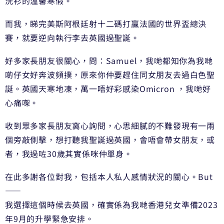
洗衫的溫馨寒假。
而我，睇完美斯阿根廷射十二碼打贏法國的世界盃總決
賽，就要逆向執行李去英國過聖誕。
好多家長朋友很關心，問：Samuel，我哋都知你為我哋
啲仔女好奔波頻撲，原來你仲要趕住同女朋友去過白色聖
誕。英國天寒地凍，萬一唔好彩感染Omicron ，我哋好
心痛㗎。
收到眾多家長朋友窩心詢問，心思細膩的不難發現有一兩
個旁敲側擊，想打聽我聖誕過英國，會唔會帶女朋友，或
者，我過咗30歲其實係咪仲單身。
在此多謝各位對我，包括本人私人感情狀況的關心。But
——
我選擇這個時候去英國，確實係為我哋香港兒女準備2023
年9月的升學緊急安排。