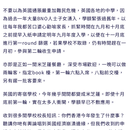
不要以為英國通脹嚴重加難民危機，英國各地的中學，因
為過去一年大量BNO人士子女湧入，學額緊張過舊年。以
往每年我都苦口婆心勸喻家長，抓緊時間在九月和十月底
之前提早入紙申請定明年九月年度入學，以便在十一月底
進行第一round 篩選，若果學校不取錄，仍有時間趕在一
月初，參與第二輪收生申請。
亦即是正如一間米芝蓮餐廳， 深受市場歡迎，一晚可以做
兩輪客，指定book 檯，第一輪六點入席，八點前交檯，
另有遲一批客要來。
英國的寄宿學校，今年幾乎間間都變成米芝蓮。即使十月
底前第一輪，實在太多人衝閘，學額早已不敷應用。
收到很多間學校校長短訊：你們香港今年發生了什麼事？
聽講你哋有輿論唱到英國經濟崩潰邊緣，但我們收到的申