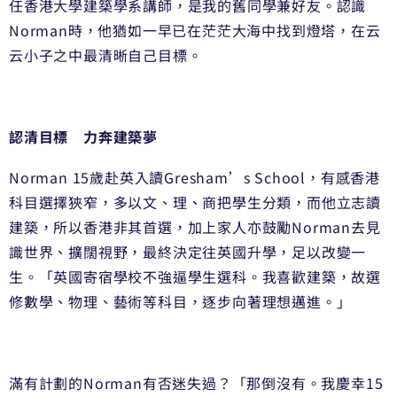
任香港大學建築學系講師，是我的舊同學兼好友。認識
Norman時，他猶如一早已在茫茫大海中找到燈塔，在云
云小子之中最清晰自己目標。
認清目標 力奔建築夢
Norman 15歲赴英入讀Gresham’s School，有感香港
科目選擇狹窄，多以文、理、商把學生分類，而他立志讀
建築，所以香港非其首選，加上家人亦鼓勵Norman去見
識世界、擴闊視野，最終決定往英國升學，足以改變一
生。「英國寄宿學校不強逼學生選科。我喜歡建築，故選
修數學、物理、藝術等科目，逐步向著理想邁進。」
滿有計劃的Norman有否迷失過？「那倒沒有。我慶幸15