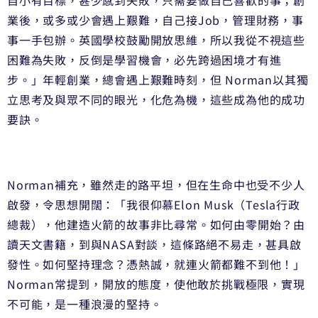
自小有目標，甚少感到失敗，只需要做自己喜歡的事；創
業後，或多或少會遇上艱難，自己接Job，管理財務，事
事一手包辦。英國學校鼓勵開放思維，所以我從不視這些
困難為失敗，反倒是學習機會，必先跨過困境才有進
步。」年輕創業，總會遇上艱難時刻，但 Norman以其獨
立思考及與眾不同的眼光，化危為機，這些成為他的成功
要訣。
Norman補充，雖然走的路平坦，但在生命中也受不少人
啟發，令思想開闊：「我很仰慕Elon Musk（Tesla行政
總裁），他建造火箭的故事非比尋常。如何由零開始？由
讀天文書籍，到與NASA對談，這條路絕不易走，甚具啟
發性。如何堅持理念？憑熱誠，就連火箭都難不到他！」
Norman常提到，開放的態度，使他敢於挑戰極限，實現
不可能，是一種浪漫的堅持。