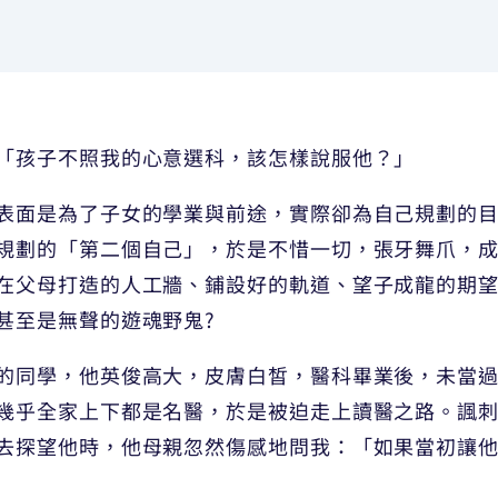
「孩子不照我的心意選科，該怎樣說服他？」
表面是為了子女的學業與前途，實際卻為自己規劃的
規劃的「第二個自己」，於是不惜一切，張牙舞爪，
在父母打造的人工牆、鋪設好的軌道、望子成龍的期望
甚至是無聲的遊魂野鬼?
的同學，他英俊高大，皮膚白皙，醫科畢業後，未當
幾乎全家上下都是名醫，於是被迫走上讀醫之路。諷
去探望他時，他母親忽然傷感地問我：「如果當初讓