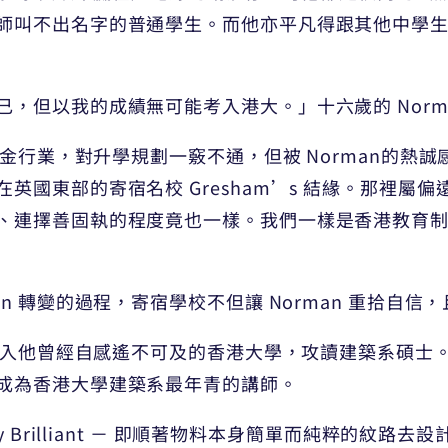
師叫不出名字的普通學生。而他亦平凡得跟其他中學
，但以我的成績無可能考入港大。」十六歲的 Norm
營五金行業，對升學規劃一竅不通，但被 Norman的
英國東部的寄宿名校 Gresham’s 結緣。那裡屬
、連擇善固執的程度竟也一樣。我們一樣是香港教育
n 轉變的過程，寄宿學校不但讓 Norman 重拾自信
，考入他曾經自感遙不可及的香港大學，攻讀建築系碩士。畢
成為香港大學建築系最年青的講師。
y Brilliant － 即順著物料本身簡單而純粹的紋