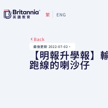
繁
ENG
Back
最後更新 2022-07-02
•
【明報升學報】
跑線的喇沙仔