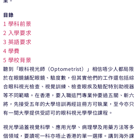
業。
目錄
1
學科前景
2
入學要求
3
英語要求
4
學費
5
學校背景
聽到「眼科視光師（Optometrist）」相信唔少人都局限
於在眼鏡舖配眼鏡、驗度數，但其實他們的工作還包括綜
合眼科視光檢查、視覺訓練、檢查眼疾及驗配特別助視器
等不同範疇。在香港，要入職這門專業仲要過五關、斬六
將，先接受五年的大學培訓再經註冊方可執業，至今亦只
有一間大學提供受認可的眼科視光學學位課程。
視光學涵蓋視覺科學、應用光學、病理學及用藥方法等多
個領域，要讀呢一科亦唔止香港的單一選擇。講到海外課