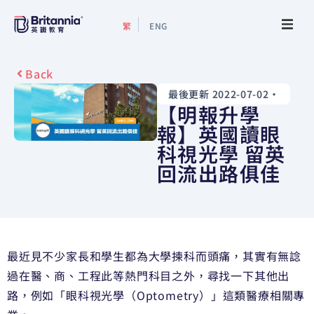
繁
ENG
關於我們
Back
最後更新 2022-07-02
•
最新活動
【明報升學
報】英國讀眼
升學指南
科視光學 留英
回流出路俱佳
升學資訊
增值服務
最近見不少家長和學生都為大學揀科而頭痛，其實有無諗
預約諮詢
過在醫、商、工程此等熱門科目之外，尋找一下其他出
路，例如「眼科視光學（Optometry）」這類醫療相關專