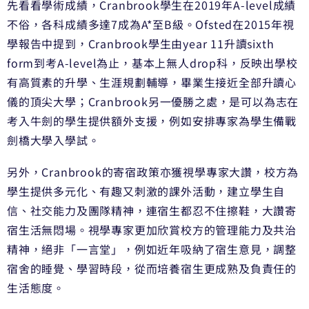
先看看學術成績，Cranbrook學生在2019年A-level成績
不俗，各科成績多達7成為A*至B級。Ofsted在2015年視
學報告中提到，Cranbrook學生由year 11升讀sixth
form到考A-level為止，基本上無人drop科，反映出學校
有高質素的升學、生涯規劃輔導，畢業生接近全部升讀心
儀的頂尖大學；Cranbrook另一優勝之處，是可以為志在
考入牛劍的學生提供額外支援，例如安排專家為學生備戰
劍橋大學入學試。
另外，Cranbrook的寄宿政策亦獲視學專家大讚，校方為
學生提供多元化、有趣又刺激的課外活動，建立學生自
信、社交能力及團隊精神，連宿生都忍不住擦鞋，大讚寄
宿生活無悶場。視學專家更加欣賞校方的管理能力及共治
精神，絕非「一言堂」，例如近年吸納了宿生意見，調整
宿舍的睡覺、學習時段，從而培養宿生更成熟及負責任的
生活態度。