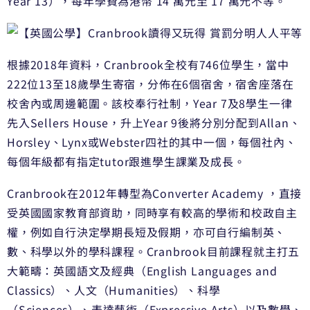
Year 13），每年學費為港幣 14 萬元至 17 萬元不等。
根據2018年資料，Cranbrook全校有746位學生，當中
222位13至18歲學生寄宿，分佈在6個宿舍，宿舍座落在
校舍內或周邊範圍。該校奉行社制，Year 7及8學生一律
先入Sellers House，升上Year 9後將分別分配到Allan、
Horsley、Lynx或Webster四社的其中一個，每個社內、
每個年級都有指定tutor跟進學生課業及成長。
Cranbrook在2012年轉型為Converter Academy ，直接
受英國國家教育部資助，同時享有較高的學術和校政自主
權，例如自行決定學期長短及假期，亦可自行編制英、
數、科學以外的學科課程。Cranbrook目前課程就主打五
大範疇：英國語文及經典（English Languages and
Classics）、人文（Humanities）、科學
（Sciences）、表達藝術（Expressive Arts）以及數學、