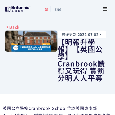
繁
ENG
關於我們
Back
最後更新 2022-07-02
•
最新活動
【明報升學
報】【英國公
升學指南
學】
Cranbrook讀
升學資訊
得又玩得 賞罰
分明人人平等
增值服務
預約諮詢
英國公立學校Cranbrook School位於英國東南部