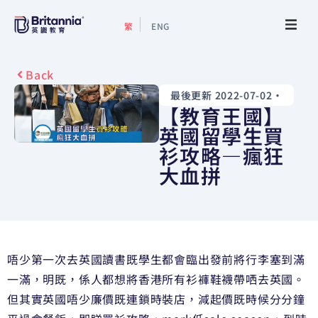
繁
ENG
關於我們
Back
最後更新 2022-07-02
•
最新活動
【教育王國】
英國留學生買
升學指南
衫攻略—瘋狂
大血拼
升學資訊
增值服務
唔少第一次去英國讀書既學生都會臨出發前將行李塞到滿
預約諮詢
一滿，明既，係人都想將香港所有衫褲鞋襪帶哂去英國。
但其實英國唔少廉價既連鎖時裝店，減起價既時候分分鐘