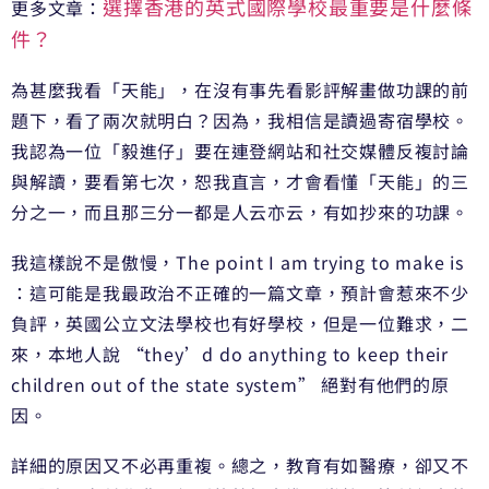
選擇香港的英式國際學校最重要是什麼條
更多文章：
件？
為甚麼我看「天能」，在沒有事先看影評解畫做功課的前
題下，看了兩次就明白？因為，我相信是讀過寄宿學校。
我認為一位「毅進仔」要在連登網站和社交媒體反複討論
與解讀，要看第七次，恕我直言，才會看懂「天能」的三
分之一，而且那三分一都是人云亦云，有如抄來的功課。
我這樣說不是傲慢，The point I am trying to make is
：這可能是我最政治不正確的一篇文章，預計會惹來不少
負評，英國公立文法學校也有好學校，但是一位難求，二
來，本地人說 “they’d do anything to keep their
children out of the state system” 絕對有他們的原
因。
詳細的原因又不必再重複。總之，教育有如醫療，卻又不