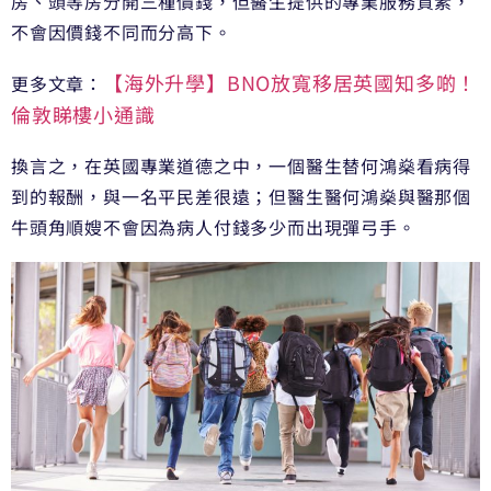
房、頭等房分開三種價錢，但醫生提供的專業服務質素，
不會因價錢不同而分高下。
【海外升學】BNO放寬移居英國知多啲！
更多文章：
倫敦睇樓小通識
換言之，在英國專業道德之中，一個醫生替何鴻燊看病得
到的報酬，與一名平民差很遠；但醫生醫何鴻燊與醫那個
牛頭角順嫂不會因為病人付錢多少而出現彈弓手。