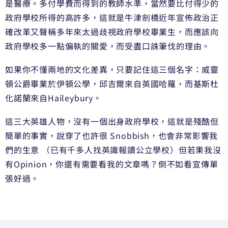
是醫療。多付學費而得到的教師水準，當然要比付得少的
政府學校所得的高許多，這就是牛津劍橋近年宣佈政治正
確改革又聲稱多年來太過歧視政府學校畢業生，而應該向
政府學校多一點偏執的關愛，而受盡口誅筆伐的理由。
如果你不懂兩地的文化差異，只要記住這三個名字：威靈
頓公爵畢業於伊頓公學，邱吉爾來自英國哈羅，而基斯杜
化諾蘭來自Haileybury。
這三大英雄人物，沒有一個出身政府學校，這就是殘酷但
簡單的事實，說穿了也許很 Snobbish，也會非常影響我
們的生意 （已有千多人找英識報讀公立學校）但若果我沒
有Opinion，你還有需要看我的文章嗎？倒不如看宣傳單
張好過。