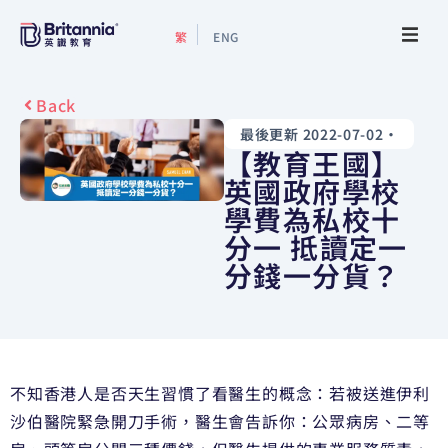
繁
ENG
關於我們
Back
最後更新 2022-07-02
•
最新活動
【教育王國】
英國政府學校
升學指南
學費為私校十
分一 抵讀定一
升學資訊
分錢一分貨？
增值服務
預約諮詢
不知香港人是否天生習慣了看醫生的概念：若被送進伊利
沙伯醫院緊急開刀手術，醫生會告訴你：公眾病房、二等