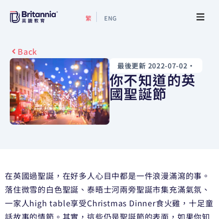
繁
ENG
關於我們
Back
最後更新 2022-07-02
•
最新活動
你不知道的英
國聖誕節
升學指南
升學資訊
增值服務
在英國過聖誕，在好多人心目中都是一件浪漫滿瀉的事。
預約諮詢
落住微雪的白色聖誕、泰晤士河兩旁聖誕市集充滿氣氛、
一家人high table享受Christmas Dinner食火雞，十足童
話故事的情節。其實，這些仍是聖誕節的表面，如果你知