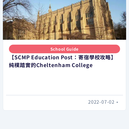
School Guide
【SCMP Education Post：寄宿學校攻略】
純樸踏實的Cheltenham College
2022-07-02
•