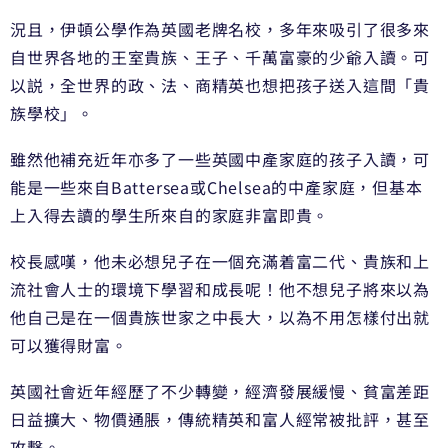
況且，伊頓公學作為英國老牌名校，多年來吸引了很多來
自世界各地的王室貴族、王子、千萬富豪的少爺入讀。可
以説，全世界的政、法、商精英也想把孩子送入這間「貴
族學校」。
雖然他補充近年亦多了一些英國中產家庭的孩子入讀，可
能是一些來自Battersea或Chelsea的中產家庭，但基本
上入得去讀的學生所來自的家庭非富即貴。
校長感嘆，他未必想兒子在一個充滿着富二代、貴族和上
流社會人士的環境下學習和成長呢！他不想兒子將來以為
他自己是在一個貴族世家之中長大，以為不用怎樣付出就
可以獲得財富。
英國社會近年經歷了不少轉變，經濟發展緩慢、貧富差距
日益擴大、物價通脹，傳統精英和富人經常被批評，甚至
攻擊。