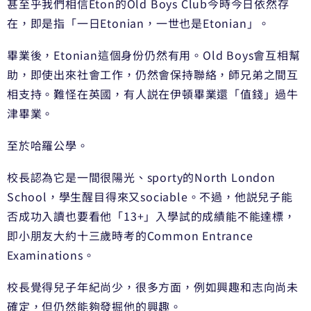
甚至乎我們相信Eton的Old Boys Club今時今日依然存
在，即是指「一日Etonian，一世也是Etonian」。
畢業後，Etonian這個身份仍然有用。Old Boys會互相幫
助，即使出來社會工作，仍然會保持聯絡，師兄弟之間互
相支持。難怪在英國，有人説在伊頓畢業還「值錢」過牛
津畢業。
至於哈羅公學。
校長認為它是一間很陽光、sporty的North London
School，學生醒目得來又sociable。不過，他説兒子能
否成功入讀也要看他「13+」入學試的成績能不能達標，
即小朋友大約十三歲時考的Common Entrance
Examinations。
校長覺得兒子年紀尚少，很多方面，例如興趣和志向尚未
確定，但仍然能夠發掘他的興趣。