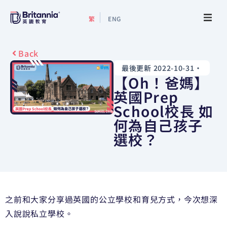
繁
ENG
關於我們
Back
最後更新 2022-10-31
•
最新活動
【Oh！爸媽】
英國Prep
升學指南
School校長 如
何為自己孩子
升學資訊
選校？
增值服務
預約諮詢
之前和大家分享過英國的公立學校和育兒方式，今次想深
入說說私立學校。