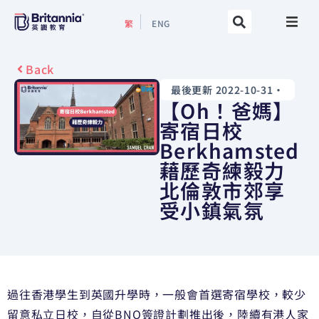
繁
ENG
關於我們
Back
最後更新 2022-10-31
•
最新活動
【Oh！爸媽】
寄宿日校
升學指南
Berkhamsted
藉歷奇練毅力
升學資訊
北倫敦市郊享
受小鎮氣氛
增值服務
預約諮詢
過往香港學生到英國升學時，一般會首選寄宿學校，較少
留意私立日校，自從BNO簽證計劃推出後，陸續有港人家